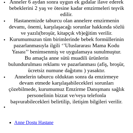
Anneler 6 aydan sonra uygun ek gıdalar ilave ederek
bebeklerini 2 yaş ve ötesine kadar emzirmeleri teşvik
edilir.
Hastanemizde taburcu olan annelere emzirmenin
devamı, önemi, karşılaşacağı sorunlar hakkında sözlü
ve yazılı(broşür, kitapçık vb)eğitim verilir.
Kurumumuzun tüm birimlerinde bebek formüllerinin
pazarlanmasıyla ilgili ‘’Uluslararası Mama Kodu
Yasası’’ benimsenmiş ve uygulamaya sunulmuştur.
Bu amaçla anne sütü muadili ürünlerin
bulundurulması reklamı ve pazarlanması (afiş, broşür,
ücretsiz numune dağıtımı ) yasaktır.
Annelerin taburcu olduktan sonra da emzirmeye
devam etmede karşılaşabilecekleri sorunları
çözebilmede, kurumumuz Emzirme Danışmanı sağlık
personelinin bizzat ve/veya telefonla
başvurabilecekleri belirtilip, iletişim bilgileri verilir.
Anne Dostu Hastane