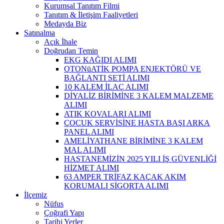
Kurumsal Tanıtım Filmi
Tanıtım & İletişim Faaliyetleri
Medayda Biz
Satınalma
Açık İhale
Doğrudan Temin
EKG KAĞIDI ALIMI
OTONüATİK POMPA ENJEKTÖRÜ VE
BAĞLANTI SETİ ALIMI
10 KALEM İLAÇ ALIMI
DİYALİZ BİRİMİNE 3 KALEM MALZEME
ALIMI
ATIK KOVALARI ALIMI
ÇOCUK SERVİSİNE HASTA BAŞI ARKA
PANEL ALIMI
AMELİYATHANE BİRİMİNE 3 KALEM
MAL ALIMI
HASTANEMİZİN 2025 YILI İŞ GÜVENLİĞİ
HİZMET ALIMI
63 AMPER TRİFAZ KAÇAK AKIM
KORUMALI SİGORTA ALIMI
İlçemiz
Nüfus
Çoğrafi Yapı
Tarihi Yerler