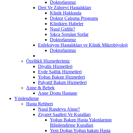
Doktorlarımız
Deri Ve Zührevi Hastalıkları
Klinik Hakkında
Doktor Çalışma Programı
Klinikten Habeler
Nasıl Gidilir?
Sıkça Sorulan Sorlar
Doktorlarımız
Enfeksiyon Hastalıkları ve Klinik Mikrobiyoloji
Doktorlarımız
Özellikli Hizmetlerimiz
Diyaliz Hizmetleri
Evde Sağlık Hizmetleri
Yoğun Bakım Hizmetleri
Palyatif Bakım Hizmetleri
Anne & Bebek
Anne Dostu Hastane
Yönlendirme
Hasta Rehberi
Nasıl Randevu Alınır?
Ziyaret Saatleri Ve Kuralları
Yoğun Bakım Hasta Yakınlarının
Bilgilendirme Kuralları
Yeni Doğan Yoğun bakım Hasta