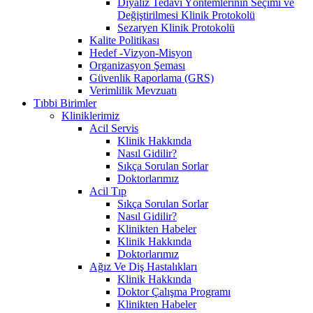
Diyaliz Tedavi Yöntemlerinin Seçimi ve
Değiştirilmesi Klinik Protokolü
Sezaryen Klinik Protokolü
Kalite Politikası
Hedef -Vizyon-Misyon
Organizasyon Şeması
Güvenlik Raporlama (GRS)
Verimlilik Mevzuatı
Tıbbi Birimler
Kliniklerimiz
Acil Servis
Klinik Hakkında
Nasıl Gidilir?
Sıkça Sorulan Sorlar
Doktorlarımız
Acil Tıp
Sıkça Sorulan Sorlar
Nasıl Gidilir?
Klinikten Habeler
Klinik Hakkında
Doktorlarımız
Ağız Ve Diş Hastalıkları
Klinik Hakkında
Doktor Çalışma Programı
Klinikten Habeler