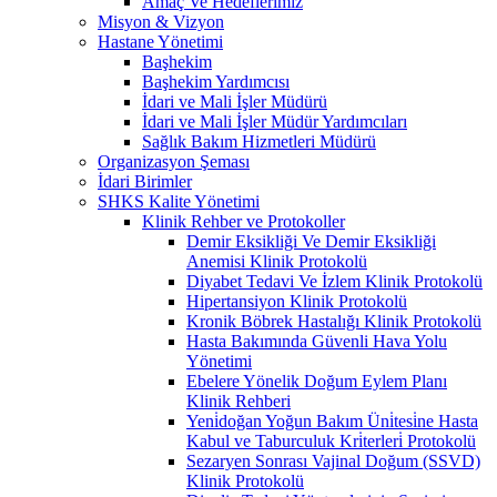
Amaç Ve Hedeflerimiz
Misyon & Vizyon
Hastane Yönetimi
Başhekim
Başhekim Yardımcısı
İdari ve Mali İşler Müdürü
İdari ve Mali İşler Müdür Yardımcıları
Sağlık Bakım Hizmetleri Müdürü
Organizasyon Şeması
İdari Birimler
SHKS Kalite Yönetimi
Klinik Rehber ve Protokoller
Demir Eksikliği Ve Demir Eksikliği
Anemisi Klinik Protokolü
Diyabet Tedavi Ve İzlem Klinik Protokolü
Hipertansiyon Klinik Protokolü
Kronik Böbrek Hastalığı Klinik Protokolü
Hasta Bakımında Güvenli Hava Yolu
Yönetimi
Ebelere Yönelik Doğum Eylem Planı
Klinik Rehberi
Yeni̇doğan Yoğun Bakım Üni̇tesi̇ne Hasta
Kabul ve Taburculuk Kri̇terleri̇ Protokolü
Sezaryen Sonrası Vajinal Doğum (SSVD)
Klinik Protokolü