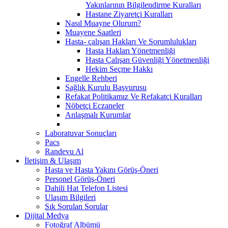
Yakınlarının Bilgilendirme Kuralları
Hastane Ziyaretçi Kuralları
Nasıl Muayne Olurum?
Muayene Saatleri
Hasta- çalışan Hakları Ve Sorumlulukları
Hasta Hakları Yönetmenliği
Hasta Çalışan Güvenliği Yönetmenliği
Hekim Seçme Hakkı
Engelle Rehberi
Sağlık Kurulu Başvurusu
Refakat Politikamız Ve Refakatçi Kuralları
Nöbetçi Eczaneler
Anlaşmalı Kurumlar
Laboratuvar Sonuçları
Pacs
Randevu Al
İletişim & Ulaşım
Hasta ve Hasta Yakını Görüş-Öneri
Personel Görüş-Öneri
Dahili Hat Telefon Listesi
Ulaşım Bilgileri
Sık Sorulan Sorular
Dijital Medya
Fotoğraf Albümü