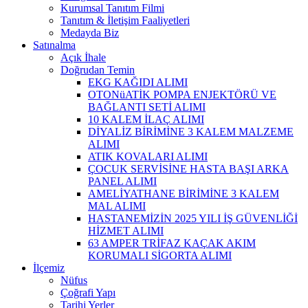
Kurumsal Tanıtım Filmi
Tanıtım & İletişim Faaliyetleri
Medayda Biz
Satınalma
Açık İhale
Doğrudan Temin
EKG KAĞIDI ALIMI
OTONüATİK POMPA ENJEKTÖRÜ VE
BAĞLANTI SETİ ALIMI
10 KALEM İLAÇ ALIMI
DİYALİZ BİRİMİNE 3 KALEM MALZEME
ALIMI
ATIK KOVALARI ALIMI
ÇOCUK SERVİSİNE HASTA BAŞI ARKA
PANEL ALIMI
AMELİYATHANE BİRİMİNE 3 KALEM
MAL ALIMI
HASTANEMİZİN 2025 YILI İŞ GÜVENLİĞİ
HİZMET ALIMI
63 AMPER TRİFAZ KAÇAK AKIM
KORUMALI SİGORTA ALIMI
İlçemiz
Nüfus
Çoğrafi Yapı
Tarihi Yerler