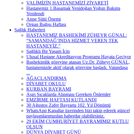
VALİMİZİN HASTANEMİZİ ZİYARETİ
Hastanemiz 1.Basamak Yenidoğan Yoğun Bakımı
Yenilendi
Anne Sütü Önemi
Organ Bağışı Haftası
Sağlık Haberleri
HASTANEMİZ BAŞHEKİMİ ZÜHEYR GÜNAL:
“SAMANDAĞ’INDA HİZMET VEREN TEK
HASTANEYİZ.”
Sağlıklı Bir Yaşam İçin
Ulusal Hastane Akreditasyon Programı Hayata Geçiyor
Başhekimlik görevine atanan Uz.Dr. Züheyr GÜNAL,
hastanemizde aktif olarak görevine başladı. Vatandaşa
...
AĞAÇLANDIRMA
DİYABET OKULU
KURBAN BAYRAMI
Aşırı Sıcaklarda Alınması Gereken Önlemler
EMZİRME HAFTASI KUTLANDI
30 Ağustos Zafer Bayramı 102. Yıl Dönümü
WhatsApp Kanallar üzerinden bizi takip ederek güncel
paylaşımlarımızdan haberdar olabilirsiniz.
29 EKİM CUMHURİYET BAYRAMIMIZ KUTLU
OLSUN
DÜNYA DİYABET GÜNÜ