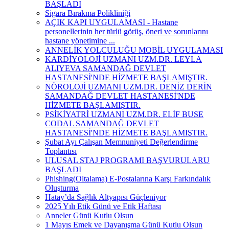
BAŞLADI
Sigara Bırakma Polikliniği
AÇIK KAPI UYGULAMASI - Hastane
personellerinin her türlü görüş, öneri ve sorunlarını
hastane yönetimine ...
ANNELİK YOLCULUĞU MOBİL UYGULAMASI
KARDİYOLOJİ UZMANI UZM.DR. LEYLA
ALIYEVA SAMANDAĞ DEVLET
HASTANESİ'NDE HİZMETE BAŞLAMIŞTIR.
NÖROLOJİ UZMANI UZM.DR. DENİZ DERİN
SAMANDAĞ DEVLET HASTANESİ'NDE
HİZMETE BAŞLAMIŞTIR.
PSİKİYATRİ UZMANI UZM.DR. ELİF BUSE
CODAL SAMANDAĞ DEVLET
HASTANESİ'NDE HİZMETE BAŞLAMIŞTIR.
Şubat Ayı Çalışan Memnuniyeti Değerlendirme
Toplantısı
ULUSAL STAJ PROGRAMI BAŞVURULARU
BAŞLADI
Phishing(Oltalama) E-Postalarına Karşı Farkındalık
Oluşturma
Hatay’da Sağlık Altyapısı Güçleniyor
2025 Yılı Etik Günü ve Etik Haftası
Anneler Günü Kutlu Olsun
1 Mayıs Emek ve Dayanışma Günü Kutlu Olsun