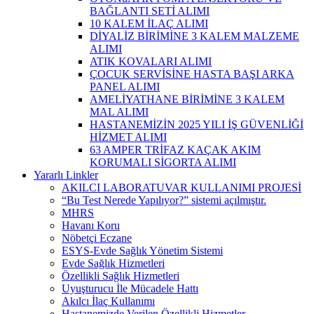
BAĞLANTI SETİ ALIMI
10 KALEM İLAÇ ALIMI
DİYALİZ BİRİMİNE 3 KALEM MALZEME
ALIMI
ATIK KOVALARI ALIMI
ÇOCUK SERVİSİNE HASTA BAŞI ARKA
PANEL ALIMI
AMELİYATHANE BİRİMİNE 3 KALEM
MAL ALIMI
HASTANEMİZİN 2025 YILI İŞ GÜVENLİĞİ
HİZMET ALIMI
63 AMPER TRİFAZ KAÇAK AKIM
KORUMALI SİGORTA ALIMI
Yararlı Linkler
AKILCI LABORATUVAR KULLANIMI PROJESİ
“Bu Test Nerede Yapılıyor?” sistemi açılmıştır.
MHRS
Havanı Koru
Nöbetçi Eczane
ESYS-Evde Sağlık Yönetim Sistemi
Evde Sağlık Hizmetleri
Özellikli Sağlık Hizmetleri
Uyuşturucu İle Mücadele Hattı
Akılcı İlaç Kullanımı
Hastanemizde Verilen Özellikli Hizmetler