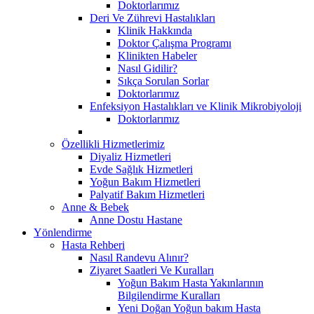
Doktorlarımız
Deri Ve Zührevi Hastalıkları
Klinik Hakkında
Doktor Çalışma Programı
Klinikten Habeler
Nasıl Gidilir?
Sıkça Sorulan Sorlar
Doktorlarımız
Enfeksiyon Hastalıkları ve Klinik Mikrobiyoloji
Doktorlarımız
Özellikli Hizmetlerimiz
Diyaliz Hizmetleri
Evde Sağlık Hizmetleri
Yoğun Bakım Hizmetleri
Palyatif Bakım Hizmetleri
Anne & Bebek
Anne Dostu Hastane
Yönlendirme
Hasta Rehberi
Nasıl Randevu Alınır?
Ziyaret Saatleri Ve Kuralları
Yoğun Bakım Hasta Yakınlarının
Bilgilendirme Kuralları
Yeni Doğan Yoğun bakım Hasta