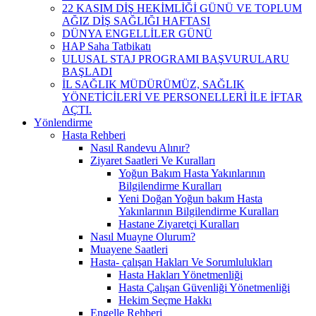
22 KASIM DİŞ HEKİMLİĞİ GÜNÜ VE TOPLUM
AĞIZ DİŞ SAĞLIĞI HAFTASI
DÜNYA ENGELLİLER GÜNÜ
HAP Saha Tatbikatı
ULUSAL STAJ PROGRAMI BAŞVURULARU
BAŞLADI
İL SAĞLIK MÜDÜRÜMÜZ, SAĞLIK
YÖNETİCİLERİ VE PERSONELLERİ İLE İFTAR
AÇTI.
Yönlendirme
Hasta Rehberi
Nasıl Randevu Alınır?
Ziyaret Saatleri Ve Kuralları
Yoğun Bakım Hasta Yakınlarının
Bilgilendirme Kuralları
Yeni Doğan Yoğun bakım Hasta
Yakınlarının Bilgilendirme Kuralları
Hastane Ziyaretçi Kuralları
Nasıl Muayne Olurum?
Muayene Saatleri
Hasta- çalışan Hakları Ve Sorumlulukları
Hasta Hakları Yönetmenliği
Hasta Çalışan Güvenliği Yönetmenliği
Hekim Seçme Hakkı
Engelle Rehberi