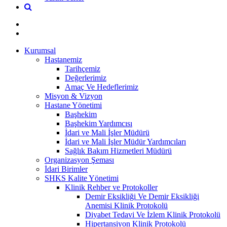
Kurumsal
Hastanemiz
Tarihçemiz
Değerlerimiz
Amaç Ve Hedeflerimiz
Misyon & Vizyon
Hastane Yönetimi
Başhekim
Başhekim Yardımcısı
İdari ve Mali İşler Müdürü
İdari ve Mali İşler Müdür Yardımcıları
Sağlık Bakım Hizmetleri Müdürü
Organizasyon Şeması
İdari Birimler
SHKS Kalite Yönetimi
Klinik Rehber ve Protokoller
Demir Eksikliği Ve Demir Eksikliği
Anemisi Klinik Protokolü
Diyabet Tedavi Ve İzlem Klinik Protokolü
Hipertansiyon Klinik Protokolü