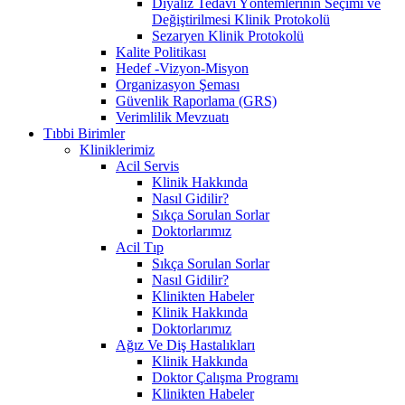
Diyaliz Tedavi Yöntemlerinin Seçimi ve
Değiştirilmesi Klinik Protokolü
Sezaryen Klinik Protokolü
Kalite Politikası
Hedef -Vizyon-Misyon
Organizasyon Şeması
Güvenlik Raporlama (GRS)
Verimlilik Mevzuatı
Tıbbi Birimler
Kliniklerimiz
Acil Servis
Klinik Hakkında
Nasıl Gidilir?
Sıkça Sorulan Sorlar
Doktorlarımız
Acil Tıp
Sıkça Sorulan Sorlar
Nasıl Gidilir?
Klinikten Habeler
Klinik Hakkında
Doktorlarımız
Ağız Ve Diş Hastalıkları
Klinik Hakkında
Doktor Çalışma Programı
Klinikten Habeler