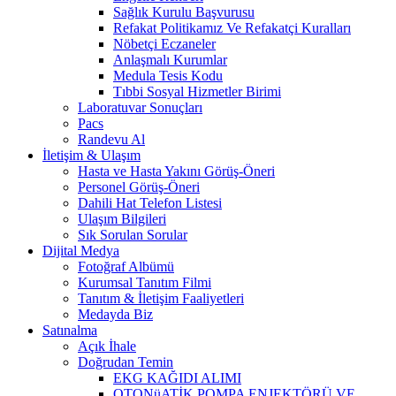
Sağlık Kurulu Başvurusu
Refakat Politikamız Ve Refakatçi Kuralları
Nöbetçi Eczaneler
Anlaşmalı Kurumlar
Medula Tesis Kodu
Tıbbi Sosyal Hizmetler Birimi
Laboratuvar Sonuçları
Pacs
Randevu Al
İletişim & Ulaşım
Hasta ve Hasta Yakını Görüş-Öneri
Personel Görüş-Öneri
Dahili Hat Telefon Listesi
Ulaşım Bilgileri
Sık Sorulan Sorular
Dijital Medya
Fotoğraf Albümü
Kurumsal Tanıtım Filmi
Tanıtım & İletişim Faaliyetleri
Medayda Biz
Satınalma
Açık İhale
Doğrudan Temin
EKG KAĞIDI ALIMI
OTONüATİK POMPA ENJEKTÖRÜ VE