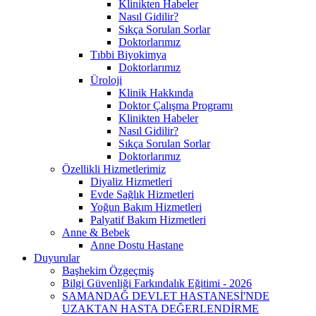
Klinikten Habeler
Nasıl Gidilir?
Sıkça Sorulan Sorlar
Doktorlarımız
Tıbbi Biyokimya
Doktorlarımız
Üroloji
Klinik Hakkında
Doktor Çalışma Programı
Klinikten Habeler
Nasıl Gidilir?
Sıkça Sorulan Sorlar
Doktorlarımız
Özellikli Hizmetlerimiz
Diyaliz Hizmetleri
Evde Sağlık Hizmetleri
Yoğun Bakım Hizmetleri
Palyatif Bakım Hizmetleri
Anne & Bebek
Anne Dostu Hastane
Duyurular
Başhekim Özgeçmiş
Bilgi Güvenliği Farkındalık Eğitimi - 2026
SAMANDAĞ DEVLET HASTANESİ'NDE
UZAKTAN HASTA DEĞERLENDİRME