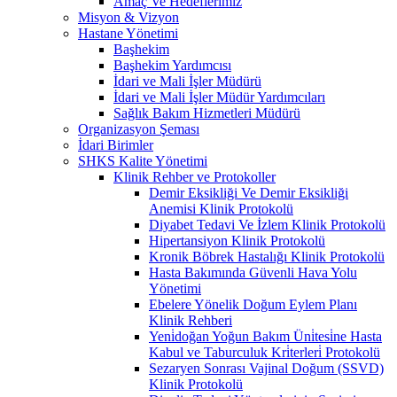
Amaç Ve Hedeflerimiz
Misyon & Vizyon
Hastane Yönetimi
Başhekim
Başhekim Yardımcısı
İdari ve Mali İşler Müdürü
İdari ve Mali İşler Müdür Yardımcıları
Sağlık Bakım Hizmetleri Müdürü
Organizasyon Şeması
İdari Birimler
SHKS Kalite Yönetimi
Klinik Rehber ve Protokoller
Demir Eksikliği Ve Demir Eksikliği
Anemisi Klinik Protokolü
Diyabet Tedavi Ve İzlem Klinik Protokolü
Hipertansiyon Klinik Protokolü
Kronik Böbrek Hastalığı Klinik Protokolü
Hasta Bakımında Güvenli Hava Yolu
Yönetimi
Ebelere Yönelik Doğum Eylem Planı
Klinik Rehberi
Yeni̇doğan Yoğun Bakım Üni̇tesi̇ne Hasta
Kabul ve Taburculuk Kri̇terleri̇ Protokolü
Sezaryen Sonrası Vajinal Doğum (SSVD)
Klinik Protokolü