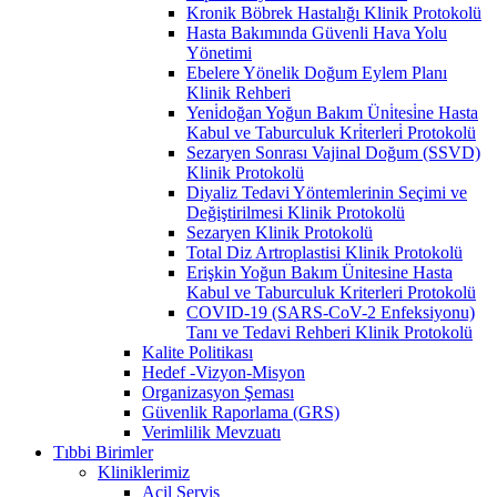
Kronik Böbrek Hastalığı Klinik Protokolü
Hasta Bakımında Güvenli Hava Yolu
Yönetimi
Ebelere Yönelik Doğum Eylem Planı
Klinik Rehberi
Yeni̇doğan Yoğun Bakım Üni̇tesi̇ne Hasta
Kabul ve Taburculuk Kri̇terleri̇ Protokolü
Sezaryen Sonrası Vajinal Doğum (SSVD)
Klinik Protokolü
Diyaliz Tedavi Yöntemlerinin Seçimi ve
Değiştirilmesi Klinik Protokolü
Sezaryen Klinik Protokolü
Total Diz Artroplastisi Klinik Protokolü
Erişkin Yoğun Bakım Ünitesine Hasta
Kabul ve Taburculuk Kriterleri Protokolü
COVID-19 (SARS-CoV-2 Enfeksiyonu)
Tanı ve Tedavi Rehberi Klinik Protokolü
Kalite Politikası
Hedef -Vizyon-Misyon
Organizasyon Şeması
Güvenlik Raporlama (GRS)
Verimlilik Mevzuatı
Tıbbi Birimler
Kliniklerimiz
Acil Servis