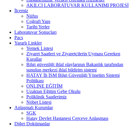
AKILCI LABORATUVAR KULLANIMI PROJESİ
İlçemiz
Nüfus
Çoğrafi Yapı
Tarihi Yerler
Laboratuvar Sonuçları
Pacs
Yararlı Linkler
Yemek Listesi
Ziyaret Saatleri ve Ziyaretçilerin Uyması Gereken
Kurallar
Bilgi güvenliği ihlal olaylarının Bakanlık tarafından
sunulun merkezi ihlal bildirim sistemi
HATAY İli İSM Bilgi Güvenliği Yönetim Sistemi
Politikası
ONLINE EĞİTİM
Uzaktan Eğitim Gebe Okulu
Poliklinik Saatlerimiz
Nöbet Listesi
Anlaşmalı Kurumlar
SGK
Hatay Devlet Hastanesi Çerçeve Anlaşması
Diğer Dokümanlar