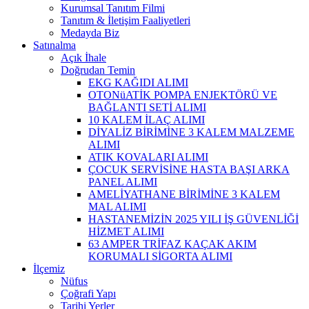
Kurumsal Tanıtım Filmi
Tanıtım & İletişim Faaliyetleri
Medayda Biz
Satınalma
Açık İhale
Doğrudan Temin
EKG KAĞIDI ALIMI
OTONüATİK POMPA ENJEKTÖRÜ VE
BAĞLANTI SETİ ALIMI
10 KALEM İLAÇ ALIMI
DİYALİZ BİRİMİNE 3 KALEM MALZEME
ALIMI
ATIK KOVALARI ALIMI
ÇOCUK SERVİSİNE HASTA BAŞI ARKA
PANEL ALIMI
AMELİYATHANE BİRİMİNE 3 KALEM
MAL ALIMI
HASTANEMİZİN 2025 YILI İŞ GÜVENLİĞİ
HİZMET ALIMI
63 AMPER TRİFAZ KAÇAK AKIM
KORUMALI SİGORTA ALIMI
İlçemiz
Nüfus
Çoğrafi Yapı
Tarihi Yerler