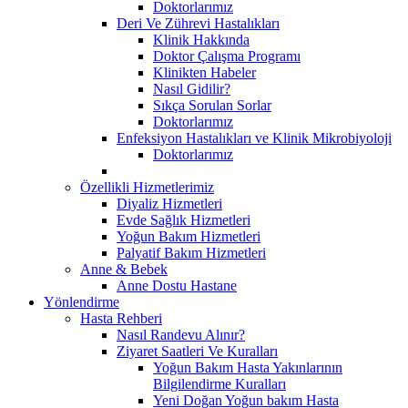
Doktorlarımız
Deri Ve Zührevi Hastalıkları
Klinik Hakkında
Doktor Çalışma Programı
Klinikten Habeler
Nasıl Gidilir?
Sıkça Sorulan Sorlar
Doktorlarımız
Enfeksiyon Hastalıkları ve Klinik Mikrobiyoloji
Doktorlarımız
Özellikli Hizmetlerimiz
Diyaliz Hizmetleri
Evde Sağlık Hizmetleri
Yoğun Bakım Hizmetleri
Palyatif Bakım Hizmetleri
Anne & Bebek
Anne Dostu Hastane
Yönlendirme
Hasta Rehberi
Nasıl Randevu Alınır?
Ziyaret Saatleri Ve Kuralları
Yoğun Bakım Hasta Yakınlarının
Bilgilendirme Kuralları
Yeni Doğan Yoğun bakım Hasta