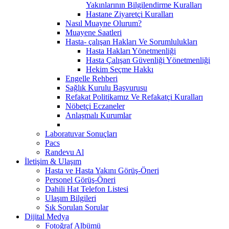
Yakınlarının Bilgilendirme Kuralları
Hastane Ziyaretçi Kuralları
Nasıl Muayne Olurum?
Muayene Saatleri
Hasta- çalışan Hakları Ve Sorumlulukları
Hasta Hakları Yönetmenliği
Hasta Çalışan Güvenliği Yönetmenliği
Hekim Seçme Hakkı
Engelle Rehberi
Sağlık Kurulu Başvurusu
Refakat Politikamız Ve Refakatçi Kuralları
Nöbetçi Eczaneler
Anlaşmalı Kurumlar
Laboratuvar Sonuçları
Pacs
Randevu Al
İletişim & Ulaşım
Hasta ve Hasta Yakını Görüş-Öneri
Personel Görüş-Öneri
Dahili Hat Telefon Listesi
Ulaşım Bilgileri
Sık Sorulan Sorular
Dijital Medya
Fotoğraf Albümü