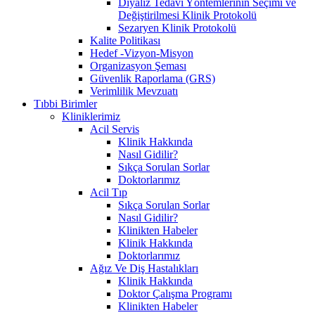
Diyaliz Tedavi Yöntemlerinin Seçimi ve
Değiştirilmesi Klinik Protokolü
Sezaryen Klinik Protokolü
Kalite Politikası
Hedef -Vizyon-Misyon
Organizasyon Şeması
Güvenlik Raporlama (GRS)
Verimlilik Mevzuatı
Tıbbi Birimler
Kliniklerimiz
Acil Servis
Klinik Hakkında
Nasıl Gidilir?
Sıkça Sorulan Sorlar
Doktorlarımız
Acil Tıp
Sıkça Sorulan Sorlar
Nasıl Gidilir?
Klinikten Habeler
Klinik Hakkında
Doktorlarımız
Ağız Ve Diş Hastalıkları
Klinik Hakkında
Doktor Çalışma Programı
Klinikten Habeler