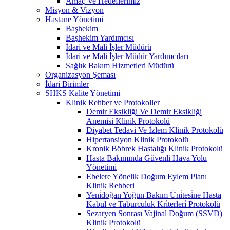
Amaç Ve Hedeflerimiz
Misyon & Vizyon
Hastane Yönetimi
Başhekim
Başhekim Yardımcısı
İdari ve Mali İşler Müdürü
İdari ve Mali İşler Müdür Yardımcıları
Sağlık Bakım Hizmetleri Müdürü
Organizasyon Şeması
İdari Birimler
SHKS Kalite Yönetimi
Klinik Rehber ve Protokoller
Demir Eksikliği Ve Demir Eksikliği
Anemisi Klinik Protokolü
Diyabet Tedavi Ve İzlem Klinik Protokolü
Hipertansiyon Klinik Protokolü
Kronik Böbrek Hastalığı Klinik Protokolü
Hasta Bakımında Güvenli Hava Yolu
Yönetimi
Ebelere Yönelik Doğum Eylem Planı
Klinik Rehberi
Yeni̇doğan Yoğun Bakım Üni̇tesi̇ne Hasta
Kabul ve Taburculuk Kri̇terleri̇ Protokolü
Sezaryen Sonrası Vajinal Doğum (SSVD)
Klinik Protokolü